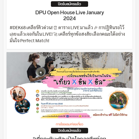
ปิดรับสมัครแล้ว
DPU Open House Live January
2024
#DEK68 เคลียร์คิวด่วน! ⏰ ตาราง LIVE มาแล้ว 🎉 กาปฏิทินรอไว้
เลย แล้วเจอกันใน LIVE! 🚀 เคลียร์ทุกข้อสงสัย เลือกคณะได้อย่าง
มั่นใจ Perfect Match!
การโรงแรม/ท่องเที่ยว
ปิดรับสมัครแล้ว