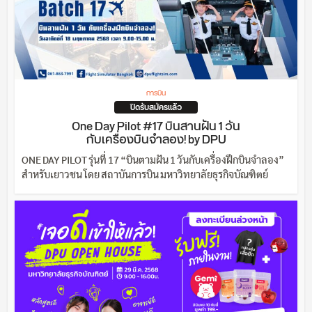
การบิน
ปิดรับสมัครแล้ว
One Day Pilot #17 บินสานฝัน 1 วัน
กับเครื่องบินจำลอง! by DPU
ONE DAY PILOT รุ่นที่ 17 “บินตามฝัน 1 วันกับเครื่องฝึกบินจำลอง”
สำหรับเยาวชน โดย สถาบันการบิน มหาวิทยาลัยธุรกิจบัณฑิตย์