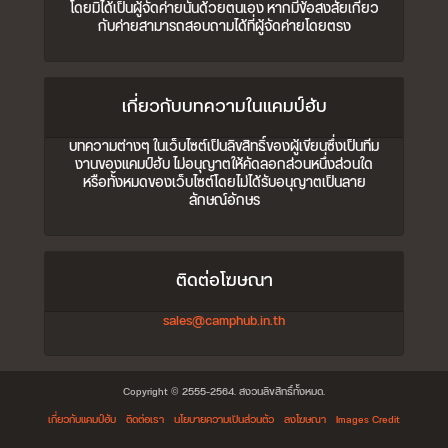
โดยมิได้เป็นผู้จัดค่ายนั้นด้วยตนเอง หากมีข้อสงสัยเกี่ยว
กับค่ายสามารถสอบถามได้ที่ผู้จัดค่ายโดยตรง
เกี่ยวกับบทความในแคมป์ฮับ
บทความต่างๆ ในเว็บไซต์เป็นลิขสิทธิ์ของผู้เขียนซึ่งเป็นทีม
งานของแคมป์ฮับ ไม่อนุญาตให้คัดลอกส่วนหนึ่งส่วนใด
หรือทั้งหมดของเว็บไซต์โดยไม่ได้รับอนุญาตเป็นลาย
ลักษณ์อักษร
ติดต่อโฆษณา
sales@camphub.in.th
Copyright © 2555-2564. สงวนลิขสิทธิ์ทั้งหมด.
เกี่ยวกับแคมป์ฮับ
ติดต่อเรา
นโยบายความเป็นส่วนตัว
ลงโฆษณา
Images Credit