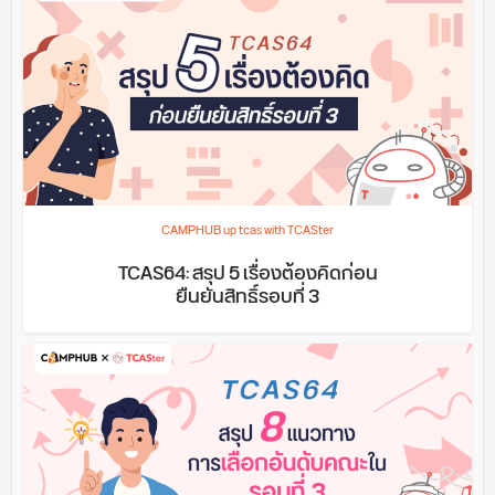
CAMPHUB up tcas with TCASter
TCAS64: สรุป 5 เรื่องต้องคิดก่อน
ยืนยันสิทธิ์รอบที่ 3