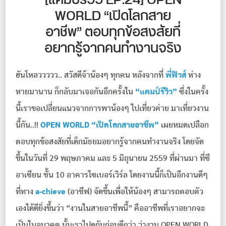
[แคมป์รีวิว EP.24] OPEN
WORLD “เปิดโลกสาย
อาชีพ” ตอบทุกข้อสงสัยที่
อยากรู้จากคนทำงานจริง
ฮันโหลววววว.. สวัสดีจ้าน้องๆ ทุกคน หลังจากที่
พี่ฟิวส์
ห่าง
หายมานาน ก็กลับมาเจอกันอีกครั้งใน
“แคมป์รีวิว”
ซึ่งในครั้ง
นี้เราขอเปลี่ยนแนวจากการพาน้องๆ ไปเที่ยวค่าย มาเที่ยวงาน
นี้กัน..!!
OPEN WORLD “เปิดโลกสายอาชีพ”
เผยหมดเปลือก
ตอบทุกข้อสงสัยที่เด็กมัธยมอยากรู้จากคนทำงานจริง โดยจัด
ขึ้นในวันที่ 29 พฤษภาคม และ 5 มิถุนายน 2559 ที่ผ่านมา ที่ซี
อาเซียน ชั้น 10 อาคารไซเบอร์เวิร์ล โดยงานนี้ก็เป็นอีกงานดีๆ
ที่ทาง
a-chieve
(อาชีฟ) จัดขึ้นเพื่อให้น้องๆ สามารถตอบตัว
เองได้ดียิ่งขึ้นว่า “งานในสายอาชีพนี้” คืออาชีพที่เราอยากจะ
เป็นในอนาคต นั้นเราไปดูกันก่อนดีกว่า ว่างาน OPEN WORLD