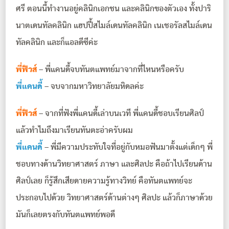
ศรี ตอนนี้ทำงานอยู่คลินิกเอกชน และคลินิกของตัวเอง ทั้งปาริ
นาตเดนทัลคลินิก แฮปปี้สไมล์เดนทัลคลินิก เนเชอรัลสไมล์เดน
ทัลคลินิก และก็แอลดีซีค่ะ
พี่ฟิวส์
– พี่แคนดี้จบทันตแพทย์มาจากที่ไหนหรือครับ
พี่แคนดี้
– จบจากมหาวิทยาลัยมหิดลค่ะ
พี่ฟิวส์
– จากที่ฟังพี่แคนดี้เล่าบนเวที พี่แคนดี้ชอบเรียนศิลป์
แล้วทำไมถึงมาเรียนทันตะอ่าครับผม
พี่แคนดี้
– พี่มีความประทับใจที่อยู่กับหมอฟันมาตั้งแต่เด็กๆ พี่
ชอบทางด้านวิทยาศาสตร์ ภาษา และศิลปะ คือถ้าไปเรียนด้าน
ศิลป์เลย ก็รู้สึกเสียดายความรู้ทางวิทย์ คือทันตแพทย์จะ
ประกอบไปด้วย วิทยาศาสตร์ด้านต่างๆ ศิลปะ แล้วก็ภาษาด้วย
มันก็เลยตรงกับทันตแพทย์พอดี