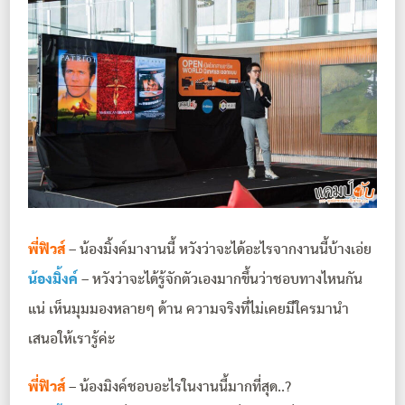
พี่ฟิวส์
– น้องมิ้งค์มางานนี้ หวังว่าจะได้อะไรจากงานนี้บ้างเอ่ย
น้องมิ้งค์
– หวังว่าจะได้รู้จักตัวเองมากขึ้นว่าชอบทางไหนกัน
แน่ เห็นมุมมองหลายๆ ด้าน ความจริงที่ไม่เคยมีใครมานำ
เสนอให้เรารู้ค่ะ
พี่ฟิวส์
– น้องมิงค์ชอบอะไรในงานนี้มากที่สุด..?