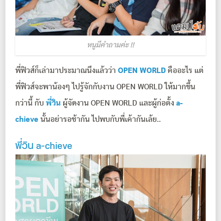
หนูมีคำถามค่ะ !!
พี่ฟิวส์ก็เล่ามาประมาณนึงแล้วว่า
OPEN WORLD
คืออะไร แต่
พี่ฟิวส์จะพาน้องๆ ไปรู้จักกับงาน OPEN WORLD ให้มากขึ้น
กว่านี้ กับ
พี่วิน
ผู้จัดงาน OPEN WORLD และผู้ก่อตั้ง
a-
chieve
นั้นอย่ารอช้ากัน ไปพบกับพี่เค้ากันเล้ย..
พี่วิน a-chieve