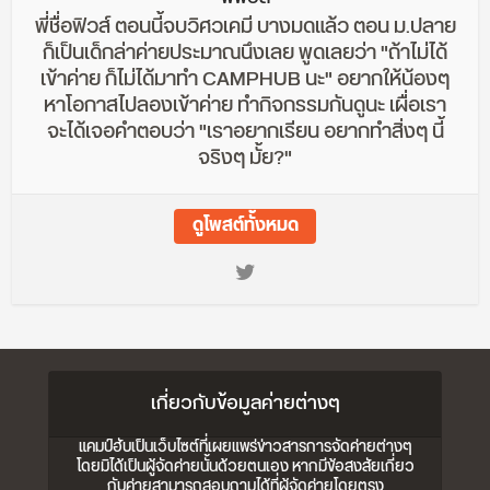
พี่ชื่อฟิวส์ ตอนนี้จบวิศวเคมี บางมดแล้ว ตอน ม.ปลาย
ก็เป็นเด็กล่าค่ายประมาณนึงเลย พูดเลยว่า "ถ้าไม่ได้
เข้าค่าย ก็ไม่ได้มาทำ CAMPHUB นะ" อยากให้น้องๆ
หาโอกาสไปลองเข้าค่าย ทำกิจกรรมกันดูนะ เผื่อเรา
จะได้เจอคำตอบว่า "เราอยากเรียน อยากทำสิ่งๆ นี้
จริงๆ มั้ย?"
ดูโพสต์ทั้งหมด
เกี่ยวกับข้อมูลค่ายต่างๆ
แคมป์ฮับเป็นเว็บไซต์ที่เผยแพร่ข่าวสารการจัดค่ายต่างๆ
โดยมิได้เป็นผู้จัดค่ายนั้นด้วยตนเอง หากมีข้อสงสัยเกี่ยว
กับค่ายสามารถสอบถามได้ที่ผู้จัดค่ายโดยตรง