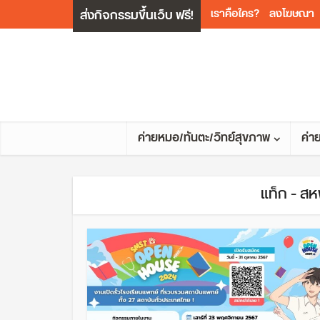
ส่งกิจกรรมขึ้นเว็บ ฟรี!
เราคือใคร?
ลงโฆษณา
ค่ายหมอ/ทันตะ/วิทย์สุขภาพ
ค่า
แท็ก - สห