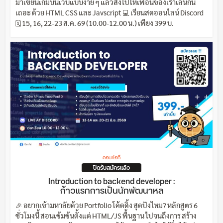
มาเขียนเกมบนเว็บแบบง่าย ๆ แล้วส่งไปให้เพื่อนของเราเล่นกัน
เถอะ ด้วย HTML CSS และ Javscript 💻 เรียนสดออนไลน์ Discord
🗓️ 15, 16, 22-23 ส.ค. 69 (10.00-12.00 น.) เพียง 399 บ.
คอม/ไอที
ปิดรับสมัครแล้ว
Introduction to backend developer :
ก้าวแรกการเป็นนักพัฒนาหล
🎉 อยากเข้ามหาลัยด้วย Portfolio โค้ดดิ้ง สุดปังไหม? หลักสูตร 6
ชั่วโมงนี้ สอนเข้มข้นตั้งแต่ HTML/JS พื้นฐาน ไปจนถึงการ สร้าง