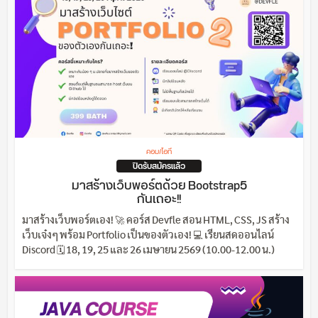
คอม/ไอที
ปิดรับสมัครแล้ว
มาสร้างเว็บพอร์ตด้วย Bootstrap5
กันเถอะ!!
มาสร้างเว็บพอร์ตเอง! 🚀 คอร์ส Devfle สอน HTML, CSS, JS สร้าง
เว็บเจ๋งๆ พร้อม Portfolio เป็นของตัวเอง! 💻 เรียนสดออนไลน์
Discord 🗓️ 18, 19, 25 และ 26 เมษายน 2569 (10.00-12.00 น.)