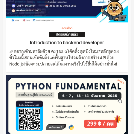
คอม/ไอที
ปิดรับสมัครแล้ว
Introduction to backend developer
🎉 อยากเข้ามหาลัยด้วย Portfolio โค้ดดิ้ง สุดปังไหม? หลักสูตร 8
ชั่วโมงนี้ สอนเข้มข้นตั้งแต่พื้นฐาน ไปจนถึงการ สร้าง API ด้วย
Node.js! น้องๆ ม.ปลายจะได้ผลงานจริงไปใช้ยื่นได้อย่างมั่นใจ!