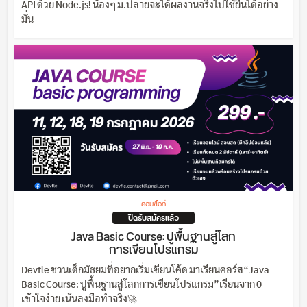
API ด้วย Node.js! น้องๆ ม.ปลายจะได้ผลงานจริงไปใช้ยื่นได้อย่าง
มั่น
คอม/ไอที
ปิดรับสมัครแล้ว
Java Basic Course: ปูพื้นฐานสู่โลก
การเขียนโปรแกรม
Devfle ชวนเด็กมัธยมที่อยากเริ่มเขียนโค้ด มาเรียนคอร์ส“Java
Basic Course: ปูพื้นฐานสู่โลกการเขียนโปรแกรม”เรียนจาก 0
เข้าใจง่าย เน้นลงมือทำจริง🚀