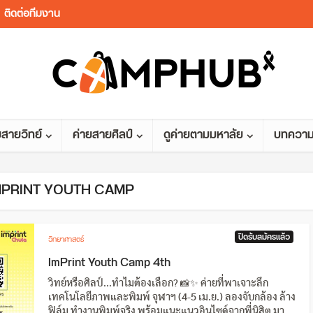
ติดต่อทีมงาน
ยสายวิทย์
ค่ายสายศิลป์
ดูค่ายตามมหาลัย
บทควา
 IMPRINT YOUTH CAMP
ปิดรับสมัครแล้ว
วิทยาศาสตร์
ImPrint Youth Camp 4th
วิทย์หรือศิลป์...ทำไมต้องเลือก? 📸✨ ค่ายที่พาเจาะลึก
เทคโนโลยีภาพและพิมพ์ จุฬาฯ (4-5 เม.ย.) ลองจับกล้อง ล้าง
ฟิล์ม ทำงานพิมพ์จริง พร้อมแนะแนวอินไซด์จากพี่นิสิต มา