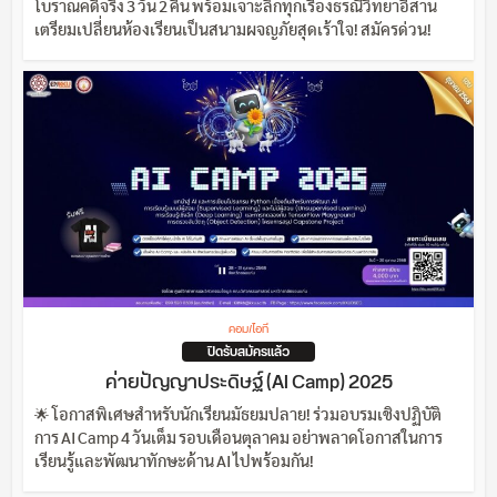
โบราณคดีจริง 3 วัน 2 คืน พร้อมเจาะลึกทุกเรื่องธรณีวิทยาอีสาน
เตรียมเปลี่ยนห้องเรียนเป็นสนามผจญภัยสุดเร้าใจ! สมัครด่วน!
คอม/ไอที
ปิดรับสมัครแล้ว
ค่ายปัญญาประดิษฐ์ (AI Camp) 2025
🌟 โอกาสพิเศษสำหรับนักเรียนมัธยมปลาย! ร่วมอบรมเชิงปฏิบัติ
การ AI Camp 4 วันเต็ม รอบเดือนตุลาคม อย่าพลาดโอกาสในการ
เรียนรู้และพัฒนาทักษะด้าน AI ไปพร้อมกัน!