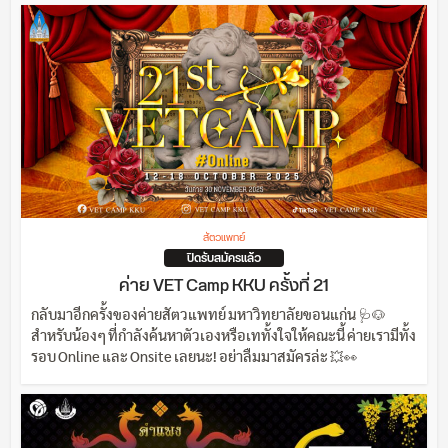
สัตวแพทย์
ปิดรับสมัครแล้ว
ค่าย VET Camp KKU ครั้งที่ 21
กลับมาอีกครั้งของค่ายสัตวแพทย์ มหาวิทยาลัยขอนแก่น 🩺🐶
สำหรับน้องๆ ที่กำลังค้นหาตัวเองหรือเททั้งใจให้คณะนี้ ค่ายเรามีทั้ง
รอบ Online และ Onsite เลยนะ! อย่าลืมมาสมัครล่ะ 💥👀