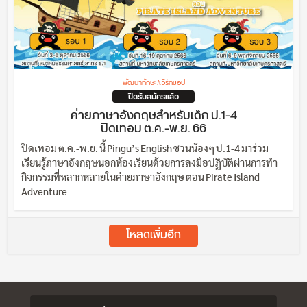
พัฒนาทักษะ/เวิร์กชอป
ปิดรับสมัครแล้ว
ค่ายภาษาอังกฤษสำหรับเด็ก ป.1-4
ปิดเทอม ต.ค.-พ.ย. 66
ปิดเทอม ต.ค.-พ.ย. นี้ Pingu’s English ชวนน้องๆ ป.1-4 มาร่วม
เรียนรู้ภาษาอังกฤษนอกห้องเรียนด้วยการลงมือปฏิบัติผ่านการทำ
กิจกรรมที่หลากหลายในค่ายภาษาอังกฤษ ตอน Pirate Island
Adventure
โหลดเพิ่มอีก