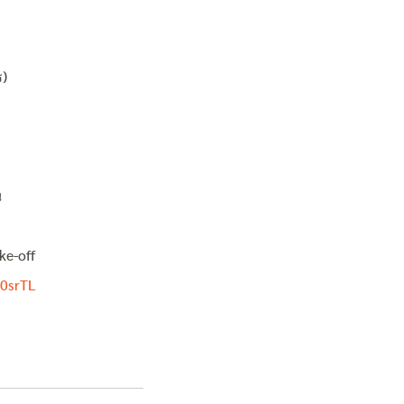
ร)
น
ke-off
/0srTL