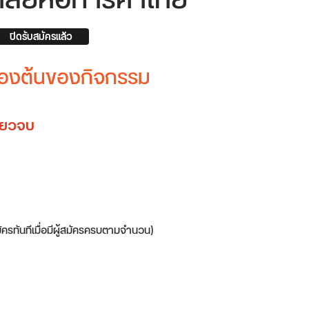
าลัยหอการค้าไทย
ปิดรับสมัครแล้ว
บื้องต้นของกิจกรรม
ดียวจบ
มัครทันทีเมื่อมีผู้สมัครครบตามจำนวน)