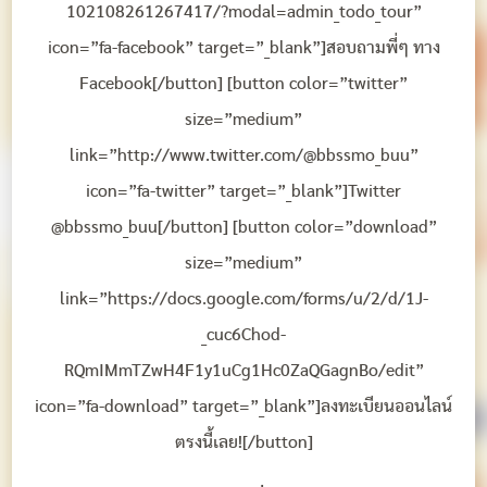
102108261267417/?modal=admin_todo_tour”
icon=”fa-facebook” target=”_blank”]สอบถามพี่ๆ ทาง
Facebook[/button] [button color=”twitter”
size=”medium”
link=”http://www.twitter.com/@bbssmo_buu”
icon=”fa-twitter” target=”_blank”]Twitter
@bbssmo_buu[/button] [button color=”download”
size=”medium”
link=”https://docs.google.com/forms/u/2/d/1J-
_cuc6Chod-
RQmIMmTZwH4F1y1uCg1Hc0ZaQGagnBo/edit”
icon=”fa-download” target=”_blank”]ลงทะเบียนออนไลน์
ตรงนี้เลย![/button]