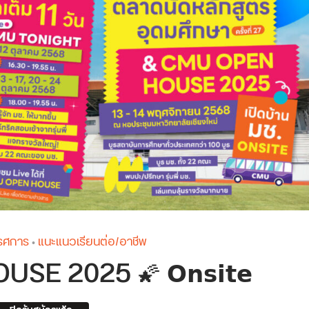
รรศการ
แนะแนวเรียนต่อ/อาชีพ
•
 2025 🌠 𝗢𝗻𝘀𝗶𝘁𝗲