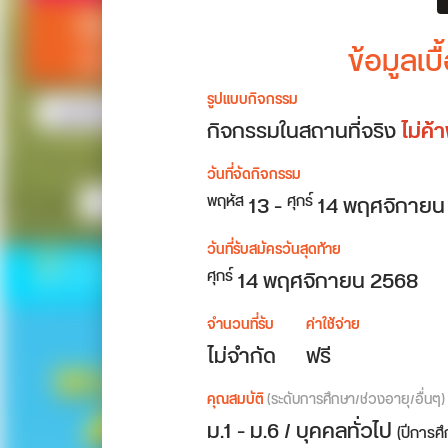
ข้อมูลเ
รูปแบบกิจกรรม
กิจกรรมในสถานที่จริง
ไม่ค้
วันที่จัดกิจกรรม
13
-
14
พฤศจิกายน
พฤหัส
ศุกร์
วันที่รับสมัครวันสุดท้าย
14 พฤศจิกายน 2568
ศุกร์
จำนวนที่รับ
ค่าใช้จ่าย
ไม่จำกัด
ฟรี
คุณสมบัติ
(ระดับการศึกษา/ช่วงอายุ/อื่นๆ)
ม.1 - ม.6 / บุคคลทั่วไป
(ปีการศ