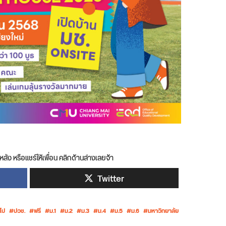
หลัง หรือแชร์ให้เพื่อน คลิกด้านล่างเลยจ้า
Twitter
วไป
ปวช.
ฟรี
ม.1
ม.2
ม.3
ม.4
ม.5
ม.6
มหาวิทยาลัย