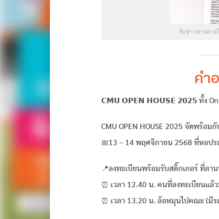
รับข่าวสารค่าย
คำอ
𝗖𝗠𝗨 𝗢𝗣𝗘𝗡 𝗛𝗢𝗨𝗦𝗘 𝟮𝟬𝟮𝟱 ทั้ง 
CMU OPEN HOUSE 2025 จัดพร้อมกับนิ
📅13 – 14 พฤศจิกายน 2568 ที่หอปร
📍ลงทะเบียนพร้อมรับสติ๊กเกอร์ ที่ลา
⏰ เวลา 12.40 น. คนที่ลงทะเบียนแล้ว
⏰ เวลา 13.20 น. ล้อหมุนไปคณะ (มีรถ