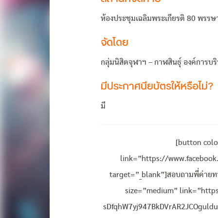
ห้องประชุมเฉลิมพระเกียรติ 80 พรรษ
จัดโดย
กลุ่มนิสิตจุฬาฯ – กาฬสินธุ์ องค์การ
มีประกาศนียบัตรให้หรือไม่?
มี
[button col
link=”https://www.faceboo
target=”_blank”]สอบถามพี่ค่าย
size=”medium” link=”http
sDfqhW7yj947BkDVrAR2JCOgulduF