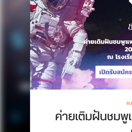
แน
ค่ายเติมฝันชมพู