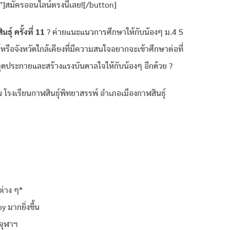
]สมัครออนไลน์ตรงนี้เลย![/button]
ุ์ ครั้งที่ 11
? ค่ายแนะแนวการศึกษาให้กับน้องๆ ม.4 5
์หรือจังหวัดใกล้เคียงที่มีความสนใจอยากจะเข้าศึกษาต่อที่
งจุดประกายและสร้างแรงบันดาลใจให้กับน้องๆ อีกด้วย ?
ณ โรงเรียนกาฬสินธุ์พิทยาสรรพ์ อำเภอเมืองกาฬสินธุ์
่าง ๆ*
 มากยิ่งขึ้น
จุฬาฯ