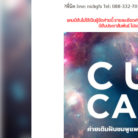
?พี่นิค line: nickgfx Tel: 088-332-7
แคมป์ฮับไม่ได้เป็นผู้จัดค่ายนี้ รายละเอี
ป์ฮับประชาสัมพันธ์ โ