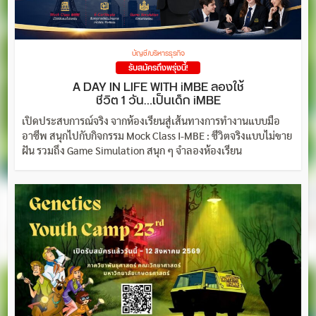
บัญชี/บริหารธุรกิจ
รับสมัครถึงพรุ่งนี้!
A DAY IN LIFE WITH iMBE ลองใช้
ชีวิต 1 วัน…เป็นเด็ก iMBE
เปิดประสบการณ์จริง จากห้องเรียนสู่เส้นทางการทำงานแบบมือ
อาชีพ สนุกไปกับกิจกรรม Mock Class I-MBE : ชีวิตจริงแบบไม่ขาย
ฝัน รวมถึง Game Simulation สนุก ๆ จำลองห้องเรียน