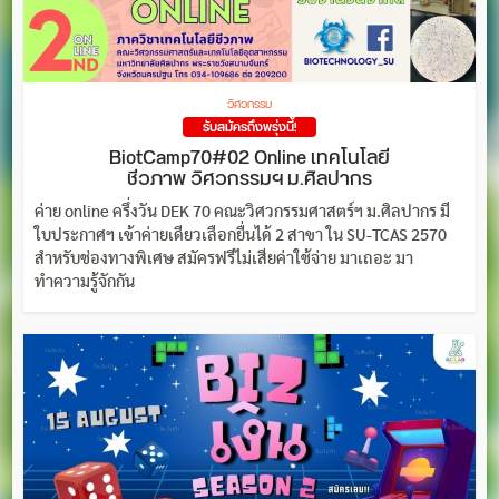
วิศวกรรม
รับสมัครถึงพรุ่งนี้!
BiotCamp70#02 Online เทคโนโลยี
ชีวภาพ วิศวกรรมฯ ม.ศิลปากร
ค่าย online ครึ่งวัน DEK 70 คณะวิศวกรรมศาสตร์ฯ ม.ศิลปากร มี
ใบประกาศฯ เข้าค่ายเดียวเลือกยื่นได้ 2 สาขา ใน SU-TCAS 2570
สำหรับช่องทางพิเศษ สมัครฟรีไม่เสียค่าใช้จ่าย มาเถอะ มา
ทำความรู้จักกัน