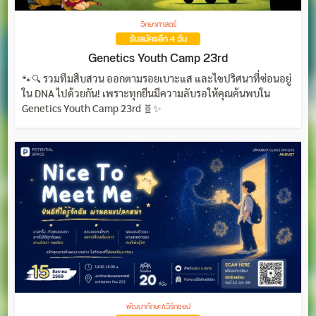
วิทยาศาสตร์
รับสมัครอีก 4 วัน
Genetics Youth Camp 23rd
🐾🔍 รวมทีมสืบสวน ออกตามรอยเบาะแส และไขปริศนาที่ซ่อนอยู่
ใน DNA ไปด้วยกัน! เพราะทุกยีนมีความลับรอให้คุณค้นพบใน
Genetics Youth Camp 23rd 🧬✨
พัฒนาทักษะ/เวิร์กชอป