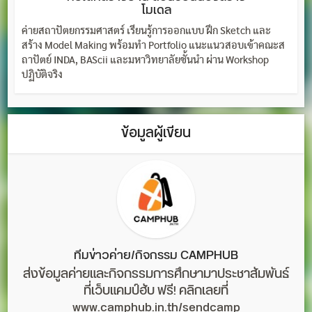
โมเดล
ค่ายสถาปัตยกรรมศาสตร์ เรียนรู้การออกแบบ ฝึก Sketch และ
สร้าง Model Making พร้อมทำ Portfolio แนะแนวสอบเข้าคณะส
ถาปัตย์ INDA, BAScii และมหาวิทยาลัยชั้นนำ ผ่าน Workshop
ปฏิบัติจริง
ข้อมูลผู้เขียน
ทีมข่าวค่าย/กิจกรรม CAMPHUB
ส่งข้อมูลค่ายและกิจกรรมการศึกษามาประชาสัมพันธ์
ที่เว็บแคมป์ฮับ ฟรี! คลิกเลยที่
www.camphub.in.th/sendcamp