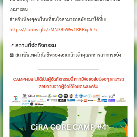
เหมาะสม
สำหรับน้องๆคนไหนที่สนใจสามารถสมัครมาได้ที่👉🏻
https://forms.gle/zMN385Ww1RKRxp6r5
📍 สถานที่จัดกิจกรรม
🏫 สถาบันเทคโนโลยีพระจอมเกล้าเจ้าคุณทหารลาดกระบัง
CAMPHUB ไม่ได้เป็นผู้จัดกิจกรรมนี้ หากมีข้อสงสัยน้องๆ สามารถ
สอบถามจากผู้จัดได้โดยตรงนะครับ