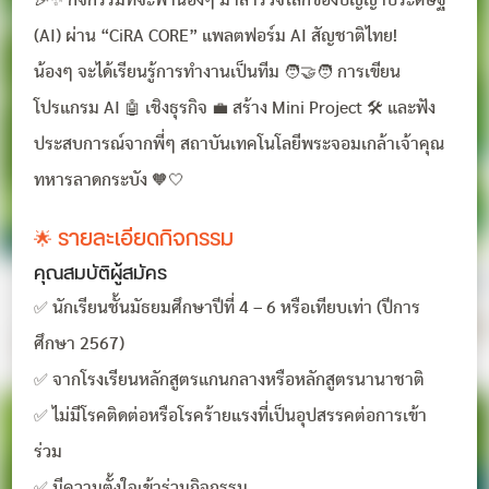
🎉✨ กิจกรรมที่จะพาน้องๆ มาสำรวจโลกของปัญญาประดิษฐ์
(AI) ผ่าน “CiRA CORE” แพลตฟอร์ม AI สัญชาติไทย!
น้องๆ จะได้เรียนรู้การทำงานเป็นทีม 🧑‍🤝‍🧑 การเขียน
โปรแกรม AI 🤖 เชิงธุรกิจ 💼 สร้าง Mini Project 🛠️ และฟัง
ประสบการณ์จากพี่ๆ สถาบันเทคโนโลยีพระจอมเกล้าเจ้าคุณ
ทหารลาดกระบัง 🧡🤍
🌟 รายละเอียดกิจกรรม
คุณสมบัติผู้สมัคร
✅ นักเรียนชั้นมัธยมศึกษาปีที่ 4 – 6 หรือเทียบเท่า (ปีการ
ศึกษา 2567)
✅ จากโรงเรียนหลักสูตรแกนกลางหรือหลักสูตรนานาชาติ
✅ ไม่มีโรคติดต่อหรือโรคร้ายแรงที่เป็นอุปสรรคต่อการเข้า
ร่วม
✅ มีความตั้งใจเข้าร่วมกิจกรรม