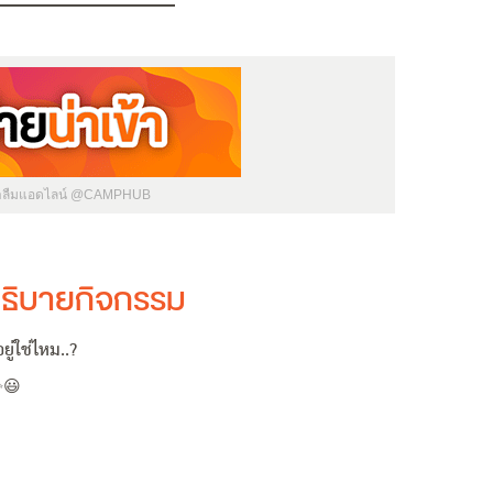
่าลืมแอดไลน์ @CAMPHUB
ธิบายกิจกรรม
ู่ใช่ไหม..?
✨😃