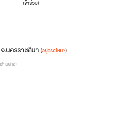
เข้าร่วม)
่ จ.นครราชสีมา
(
อยู่ตรงไหน?
)
นด้านล่าง)
e