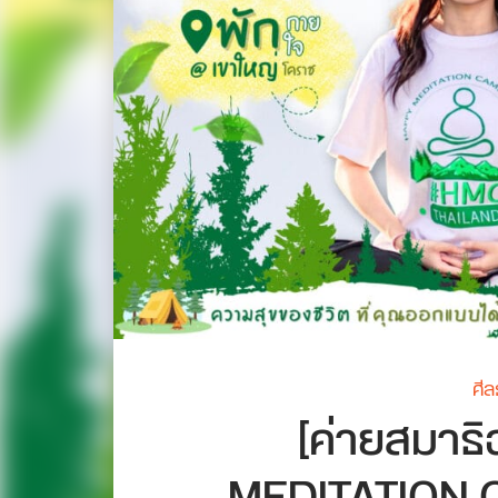
ศี
[ค่ายสมาธิ