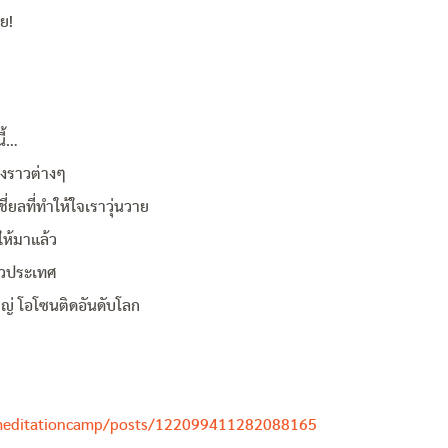
ย!
ี้…
องราวต่างๆ
ยลที่ทำให้ใจเราวุ่นวาย
ให้มาแล้ว
ั่วประเทศ
ญ่ โอโซนติดอันดับโลก
ymeditationcamp/posts/122099411282088165