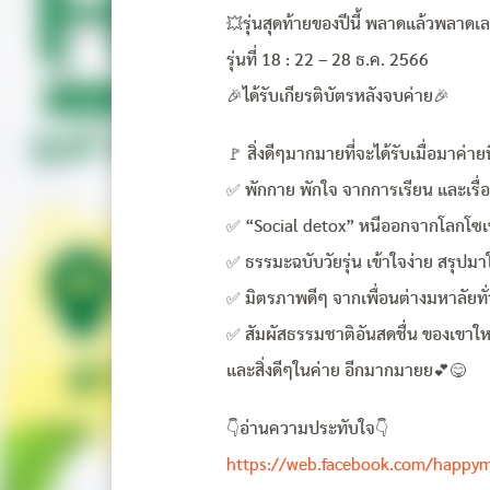
💥รุ่นสุดท้ายของปีนี้ พลาดแล้วพลาดเล
รุ่นที่ 18 : 22 – 28 ธ.ค. 2566
🎉ได้รับเกียรติบัตรหลังจบค่าย🎉
🚩 สิ่งดีๆมากมายที่จะได้รับเมื่อมาค่ายน
✅ พักกาย พักใจ จากการเรียน และเรื่
✅ “Social detox” หนีออกจากโลกโซเชี่
✅ ธรรมะฉบับวัยรุ่น เข้าใจง่าย สรุปมา
✅ มิตรภาพดีๆ จากเพื่อนต่างมหาลัยท
✅ สัมผัสธรรมชาติอันสดชื่น ของเขาให
และสิ่งดีๆในค่าย อีกมากมายย💕😋
👇อ่านความประทับใจ👇
https://web.facebook.com/happ