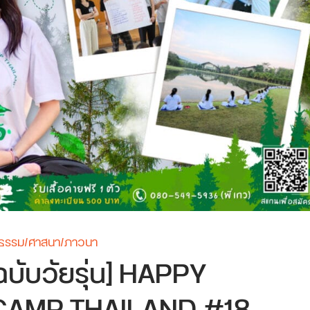
ลธรรม/ศาสนา/ภาวนา
ฉบับวัยรุ่น] HAPPY