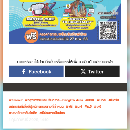
กดแชร์เอาไว้อ่านทีหลัง หรือแชร์ให้เพื่อน คลิกด้านล่างเลยจ้า
Facebook
Twitter
timeout
กรุงเทพฯ และปริมณฑล - Bangkok Area
ปวช.
ปวส.
ปิดรับ
สมัครทันทีเมื่อมีผู้สมัครครบตามที่กำหนด
ฟรี
ม.4
ม.5
ม.6
มหาวิทยาลัยรังสิต
มีประกาศนียบัตร
1 กุมภาพันธ์ 2025, 14:10