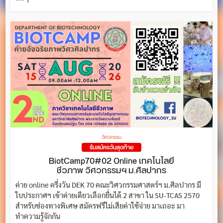
วิศวกรรม
รับสมัครวันสุดท้าย
BiotCamp70#02 Online เทคโนโลยี
ชีวภาพ วิศวกรรมฯ ม.ศิลปากร
ค่าย online ครึ่งวัน DEK 70 คณะวิศวกรรมศาสตร์ฯ ม.ศิลปากร มี
ใบประกาศฯ เข้าค่ายเดียวเลือกยื่นได้ 2 สาขา ใน SU-TCAS 2570
สำหรับช่องทางพิเศษ สมัครฟรีไม่เสียค่าใช้จ่าย มาเถอะ มา
ทำความรู้จักกัน