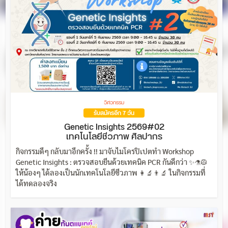
วิศวกรรม
รับสมัครอีก 7 วัน
Genetic Insights 2569#02
เทคโนโลยีชีวภาพ ศิลปากร
กิจกรรมดีๆ กลับมาอีกครั้ง !! มาจับไมโครปิเปตทำ Workshop
Genetic Insights : ตรวจสอบยีนด้วยเทคนิค PCR กันดีกว่า ✨⚗️🥼
ให้น้องๆ ได้ลองเป็นนักเทคโนโลยีชีวภาพ 👩‍🔬👨‍🔬 ในกิจกรรมที่
ได้ทดลองจริง