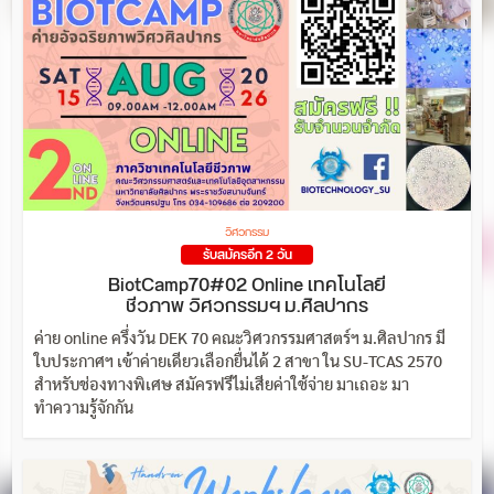
วิศวกรรม
รับสมัครอีก 2 วัน
BiotCamp70#02 Online เทคโนโลยี
ชีวภาพ วิศวกรรมฯ ม.ศิลปากร
ค่าย online ครึ่งวัน DEK 70 คณะวิศวกรรมศาสตร์ฯ ม.ศิลปากร มี
ใบประกาศฯ เข้าค่ายเดียวเลือกยื่นได้ 2 สาขา ใน SU-TCAS 2570
สำหรับช่องทางพิเศษ สมัครฟรีไม่เสียค่าใช้จ่าย มาเถอะ มา
ทำความรู้จักกัน