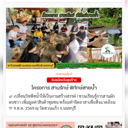
อาสา/อนุรักษ์
รับสมัครวันสุดท้าย
โครงการ สานรักษ์ พิทักษ์สายน้ำ
🌿 เปลี่ยนวัชพืชน้ำให้เป็นงานสร้างสรรค์ ! ชวนเรียนรู้การสานผัก
ตบชวา เพิ่มมูลค่าสินค้าชุมชน พร้อมทำจิตอาสาเพื่อสิ่งแวดล้อม
💚 9 ส.ค. 2569 ณ วัดสวนแก้ว จ.นนทบุรี