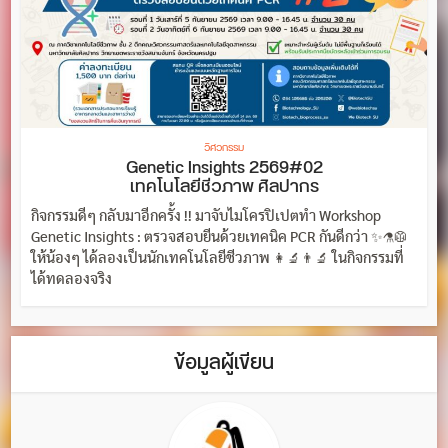
วิศวกรรม
Genetic Insights 2569#02
เทคโนโลยีชีวภาพ ศิลปากร
กิจกรรมดีๆ กลับมาอีกครั้ง !! มาจับไมโครปิเปตทำ Workshop
Genetic Insights : ตรวจสอบยีนด้วยเทคนิค PCR กันดีกว่า ✨⚗️🥼
ให้น้องๆ ได้ลองเป็นนักเทคโนโลยีชีวภาพ 👩‍🔬👨‍🔬 ในกิจกรรมที่
ได้ทดลองจริง
ข้อมูลผู้เขียน