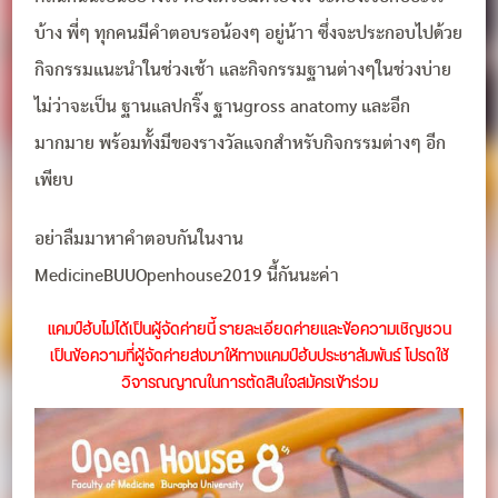
บ้าง พี่ๆ ทุกคนมีคำตอบรอน้องๆ อยู่น้าา ซึ่งจะประกอบไปด้วย
กิจกรรมแนะนำในช่วงเช้า และกิจกรรมฐานต่างๆในช่วงบ่าย
ไม่ว่าจะเป็น ฐานแลปกริ๊ง ฐานgross anatomy และอีก
มากมาย พร้อมทั้งมีของรางวัลแจกสำหรับกิจกรรมต่างๆ อีก
เพียบ
อย่าลืมมาหาคำตอบกันในงาน
MedicineBUUOpenhouse2019 นี้กันนะค่า
แคมป์ฮับไม่ได้เป็นผู้จัดค่ายนี้ รายละเอียดค่ายและข้อความเชิญชวน
เป็นข้อความที่ผู้จัดค่ายส่งมาให้ทางแคมป์ฮับประชาสัมพันธ์ โปรดใช้
วิจารณญาณในการตัดสินใจสมัครเข้าร่วม