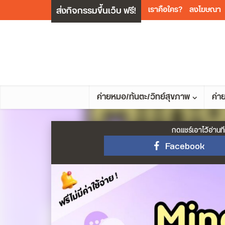
ส่งกิจกรรมขึ้นเว็บ ฟรี!
เราคือใคร?
ลงโฆษณา
ค่ายหมอ/ทันตะ/วิทย์สุขภาพ
ค่า
กดแชร์เอาไว้อ่านที
Facebook