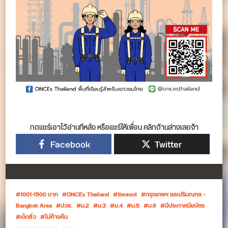
กดแชร์เอาไว้อ่านทีหลัง หรือแชร์ให้เพื่อน คลิกด้านล่างเลยจ้า
Facebook
Twitter
1001-1500 บาท
ONCEs Thailand
timeout
กรุงเทพฯ และปริมณฑล –
Bangkok Area
ปวช.
ม.2
ม.3
ม.4
ม.5
ม.6
มีประกาศนียบัตร
เด็กซิ่ว
ไม่ค้างคืน