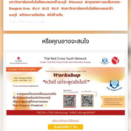
มหาวิทยาลัยเทคโนโลยีพระจอมเกล้าธนบุรี
timeout
กรุงเทพฯ และปริมณฑล -
Bangkok Area
ม.4
ม.5
ม.6
มหาวิทยาลัยเทคโนโลยีพระจอมเกล้า
ธนบุรี
มีประกาศนียบัตร
ไม่ค้างคืน
1 มกราคม 2024, 2:00
หรือคุณอาจจะสนใจ
พัฒนาทักษะ/เวิร์กชอป
รับสมัครอีก 7 วัน