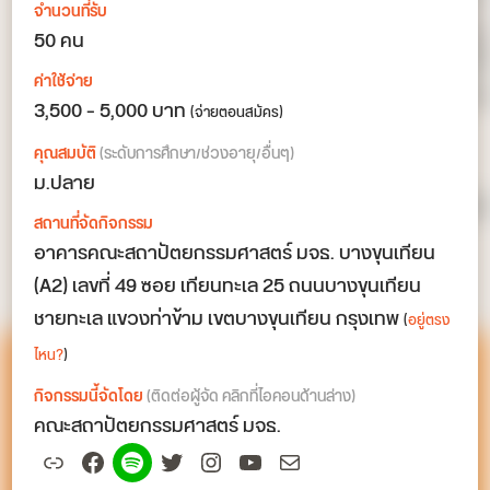
จำนวนที่รับ
50 คน
ค่าใช้จ่าย
3,500 – 5,000 บาท
(จ่ายตอนสมัคร)
คุณสมบัติ
(ระดับการศึกษา/ช่วงอายุ/อื่นๆ)
ม.ปลาย
สถานที่จัดกิจกรรม
อาคารคณะสถาปัตยกรรมศาสตร์ มจธ. บางขุนเทียน
(A2) เลขที่ 49 ซอย เทียนทะเล 25 ถนนบางขุนเทียน
ชายทะเล แขวงท่าข้าม เขตบางขุนเทียน กรุงเทพ
(
อยู่ตรง
ไหน?
)
กิจกรรมนี้จัดโดย
(ติดต่อผู้จัด คลิกที่ไอคอนด้านล่าง)
คณะสถาปัตยกรรมศาสตร์ มจธ.
Link
Facebook
Spotify
Twitter
Instagram
YouTube
Mail