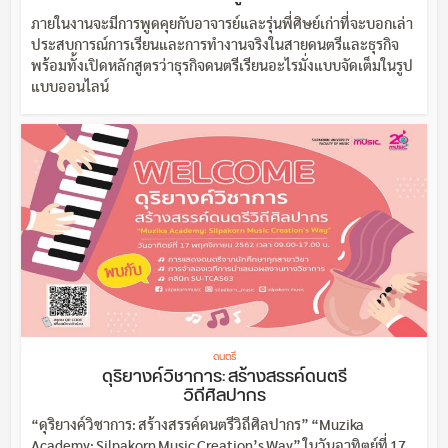
ภายในงานจะมีการพูดคุยกับอาจารย์และรุ่นพี่ศิษย์เก่าที่จะบอกเล่า
ประสบการณ์การเรียนและการทำงานจริงในสายดนตรีและธุรกิจ
พร้อมทั้งเปิดหลักสูตรว่าธุรกิจดนตรีเรียนอะไรมั่งแบบจัดเต็มในรูป
แบบออนไลน์
ดนตรี
ดุริยางค์วิชาการ: สร้างสรรค์ดนตรี
วิถีศิลปากร
“ดุริยางค์วิชาการ: สร้างสรรค์ดนตรีวิถีศิลปากร” “Muzika
Academy: Silpakorn Music Creation’s Way” ในวันอาทิตย์ที่ 17