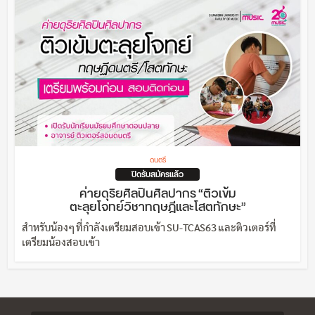
ดนตรี
ปิดรับสมัครแล้ว
ค่ายดุริยศิลปินศิลปากร “ติวเข้ม
ตะลุยโจทย์วิชาทฤษฎีและโสตทักษะ”
สำหรับน้องๆ ที่กำลังเตรียมสอบเข้า SU-TCAS63 และติวเตอร์ที่
เตรียมน้องสอบเข้า