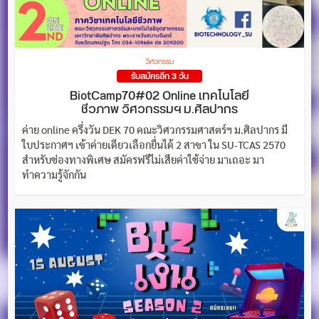
วิศวกรรม
รับสมัครอีก 3 วัน
BiotCamp70#02 Online เทคโนโลยี
ชีวภาพ วิศวกรรมฯ ม.ศิลปากร
ค่าย online ครึ่งวัน DEK 70 คณะวิศวกรรมศาสตร์ฯ ม.ศิลปากร มี
ใบประกาศฯ เข้าค่ายเดียวเลือกยื่นได้ 2 สาขา ใน SU-TCAS 2570
สำหรับช่องทางพิเศษ สมัครฟรีไม่เสียค่าใช้จ่าย มาเถอะ มา
ทำความรู้จักกัน