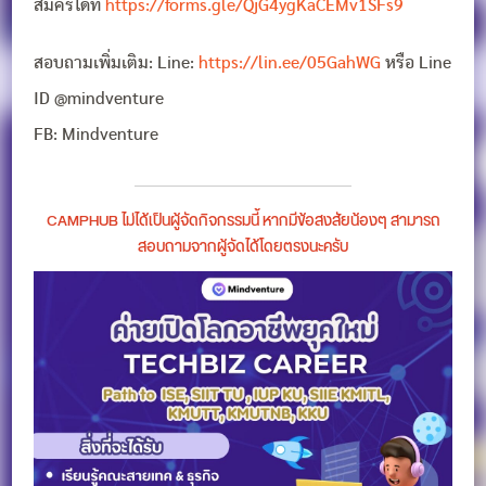
สมัครได้ที่
https://forms.gle/QjG4ygKaCEMv1SFs9
สอบถามเพิ่มเติม: Line:
https://lin.ee/05GahWG
หรือ Line
ID @mindventure
FB: Mindventure
CAMPHUB ไม่ได้เป็นผู้จัดกิจกรรมนี้ หากมีข้อสงสัยน้องๆ สามารถ
สอบถามจากผู้จัดได้โดยตรงนะครับ