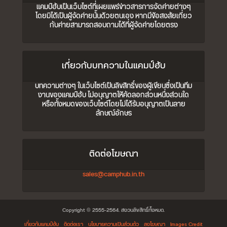
แคมป์ฮับเป็นเว็บไซต์ที่เผยแพร่ข่าวสารการจัดค่ายต่างๆ
โดยมิได้เป็นผู้จัดค่ายนั้นด้วยตนเอง หากมีข้อสงสัยเกี่ยว
กับค่ายสามารถสอบถามได้ที่ผู้จัดค่ายโดยตรง
เกี่ยวกับบทความในแคมป์ฮับ
บทความต่างๆ ในเว็บไซต์เป็นลิขสิทธิ์ของผู้เขียนซึ่งเป็นทีม
งานของแคมป์ฮับ ไม่อนุญาตให้คัดลอกส่วนหนึ่งส่วนใด
หรือทั้งหมดของเว็บไซต์โดยไม่ได้รับอนุญาตเป็นลาย
ลักษณ์อักษร
ติดต่อโฆษณา
sales@camphub.in.th
Copyright © 2555-2564. สงวนลิขสิทธิ์ทั้งหมด.
เกี่ยวกับแคมป์ฮับ
ติดต่อเรา
นโยบายความเป็นส่วนตัว
ลงโฆษณา
Images Credit