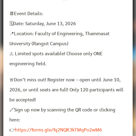
📆Event Details:
🗓️Date: Saturday, June 13, 2026
📍Location: Faculty of Engineering, Thammasat
University (Rangsit Campus)
⚠️ Limited spots available! Choose only ONE
engineering field.
🚨Don’t miss out! Register now – open until June 10,
2026, or until seats are full! Only 120 participants will
be accepted!
🔗Sign up now by scanning the QR code or clicking
here:
👉
https://forms.gle/fq2NQK3kTMqPo2wM6