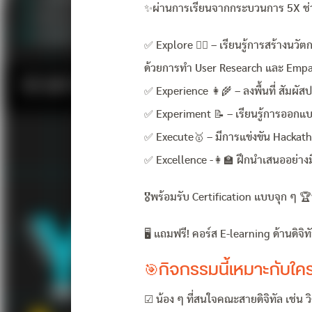
✨ผ่านการเรียนจากกระบวนการ 5X ช่วย
✅ Explore 🕵️‍♀️ – เรียนรู้การสร้าง
ด้วยการทำ User Research และ Empa
✅ Experience 👩‍🌾 – ลงพื้นที่ สัมผ
✅ Experiment 📝 – เรียนรู้การออกแบ
✅ Execute🥇 – มีการแข่งขัน Hackath
✅ Excellence -👩‍🏫 ฝึกนำเสนออย่า
🎖พร้อมรับ Certification แบบจุก ๆ 
🖥 แถมฟรี! คอร์ส E-learning ด้านดิจิ
🎯กิจกรรมนี้เหมาะกับใค
☑ น้อง ๆ ที่สนใจคณะสายดิจิทัล เช่น