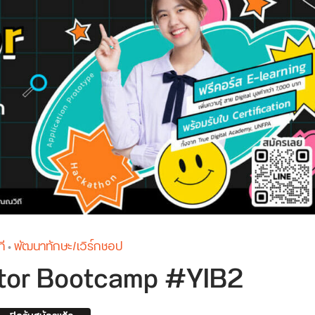
ี
พัฒนาทักษะ/เวิร์กชอป
•
ator Bootcamp #YIB2