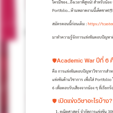
ใครมีของ…ถึงเวลาพิสูจน์! สำหรับน้อง
Portfolio…ห้ามพลาดงานนี้เด็ดขาด!📕
สมัครตอนนี้ก่อนเต็ม :
https://tcaste
มาทำความรู้จักการแข่งขันตอบปัญหาด้าน
🛡Academic War ปีที่ 6 
คือ การแข่งขันตอบปัญหาวิชาการสำหร
แข่งขันด้านวิชาการ เพื่อใส่ Portfoliio ใ
6 เพื่อตอบรับเสียงจากน้อง ๆ ที่เรียกร้
🛡 เปิดแข่งวิชาอะไรบ้าง?
คณิตศาสตร์ จำกัดการแข่งขัน 300 ที