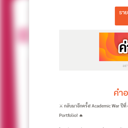
ราย
อย
คำอ
⚔️ กลับมาอีกครั้ง! Academic War ปีที
Portfolio! 🔥