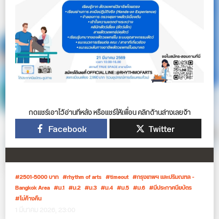
กดแชร์เอาไว้อ่านทีหลัง หรือแชร์ให้เพื่อน คลิกด้านล่างเลยจ้า
Facebook
Twitter
2501-5000 บาท
rhythm of arts
timeout
กรุงเทพฯ และปริมณฑล -
Bangkok Area
ม.1
ม.2
ม.3
ม.4
ม.5
ม.6
มีประกาศนียบัตร
ไม่ค้างคืน
1 มีนาคม 2026, 23:00