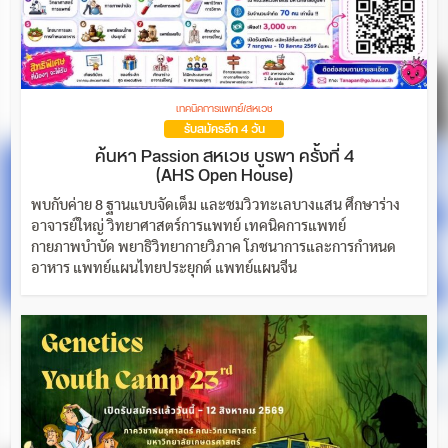
เทคนิคการแพทย์/สหเวช
รับสมัครอีก 4 วัน
ค้นหา Passion สหเวช บูรพา ครั้งที่ 4
(AHS Open House)
พบกับค่าย 8 ฐานแบบจัดเต็ม และชมวิวทะเลบางแสน ศึกษาร่าง
อาจารย์ใหญ่ วิทยาศาสตร์การแพทย์ เทคนิคการแพทย์
กายภาพบำบัด พยาธิวิทยากายวิภาค โภชนาการและการกำหนด
อาหาร แพทย์แผนไทยประยุกต์ แพทย์แผนจีน