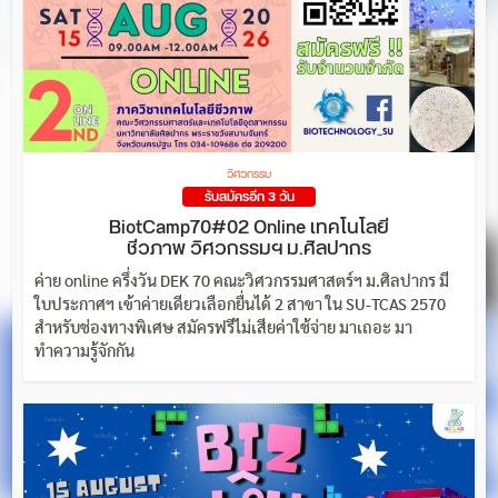
วิศวกรรม
รับสมัครอีก 3 วัน
BiotCamp70#02 Online เทคโนโลยี
ชีวภาพ วิศวกรรมฯ ม.ศิลปากร
ค่าย online ครึ่งวัน DEK 70 คณะวิศวกรรมศาสตร์ฯ ม.ศิลปากร มี
ใบประกาศฯ เข้าค่ายเดียวเลือกยื่นได้ 2 สาขา ใน SU-TCAS 2570
สำหรับช่องทางพิเศษ สมัครฟรีไม่เสียค่าใช้จ่าย มาเถอะ มา
ทำความรู้จักกัน