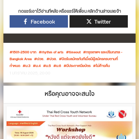
กดแชร์เอาไว้อ่านทีหลัง หรือแชร์ให้เพื่อน คลิกด้านล่างเลยจ้า
Facebook
Twitter
1501-2500 บาท
rhythm of arts
timeout
กรุงเทพฯ และปริมณฑล -
Bangkok Area
ปวช.
ปวส.
ปิดรับสมัครทันทีเมื่อมีผู้สมัครครบตามที่
กำหนด
ม.3
ม.4
ม.5
ม.6
มีประกาศนียบัตร
ไม่ค้างคืน
1 มกราคม 2025, 20:00
หรือคุณอาจจะสนใจ