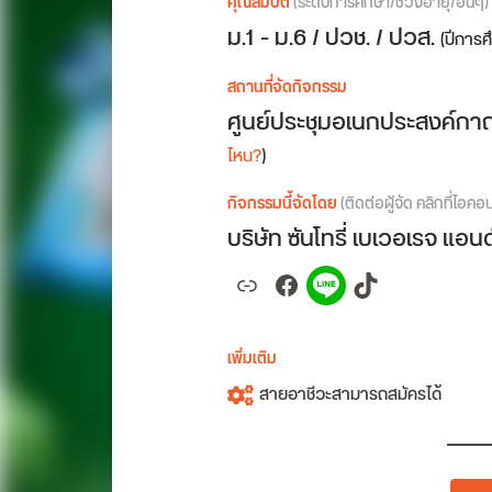
คุณสมบัติ
(ระดับการศึกษา/ช่วงอายุ/อื่นๆ)
ม.1 - ม.6 / ปวช. / ปวส.
(ปีการ
สถานที่จัดกิจกรรม
ศูนย์ประชุมอเนกประสงค์ก
ไหน?
)
กิจกรรมนี้จัดโดย
(ติดต่อผู้จัด คลิกที่ไอคอ
บริษัท ซันโทรี่ เบเวอเรจ แอน
Link
Facebook
Spotify
TikTok
เพิ่มเติม
สายอาชีวะสามารถสมัครได้