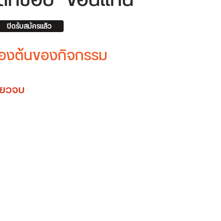
คตที่ชอบ “ขอนแก่น”
ปิดรับสมัครแล้ว
บื้องต้นของกิจกรรม
ดียวจบ