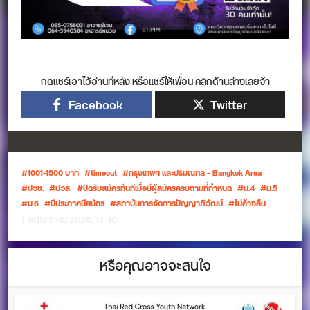
กดแชร์เอาไว้อ่านทีหลัง หรือแชร์ให้เพื่อน คลิกด้านล่างเลยจ้า
Facebook
Twitter
1001-1500 บาท
timeout
กรุงเทพฯ และปริมณฑล – Bangkok Area
ปวช.
ปวส.
ปิดรับสมัครทันทีเมื่อมีผู้สมัครครบตามที่กำหนด
ม.4
ม.5
ม.6
มีประกาศนียบัตร
สถาบันการจัดการปัญญาภิวัฒน์
ไม่ค้างคืน
1 พฤษภาคม 2026, 17:40
หรือคุณอาจจะสนใจ