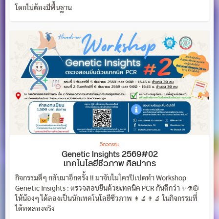
โดยไม่ต้องมีพื้นฐาน
วิศวกรรม
Genetic Insights 2569#02
เทคโนโลยีชีวภาพ ศิลปากร
กิจกรรมดีๆ กลับมาอีกครั้ง !! มาจับไมโครปิเปตทำ Workshop
Genetic Insights : ตรวจสอบยีนด้วยเทคนิค PCR กันดีกว่า ✨⚗️🥼
ให้น้องๆ ได้ลองเป็นนักเทคโนโลยีชีวภาพ 👩‍🔬👨‍🔬 ในกิจกรรมที่
ได้ทดลองจริง