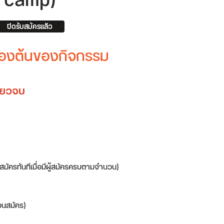
camp)
ปิดรับสมัครแล้ว
บื้องต้นของกิจกรรม
ดียวจบ
บสมัครทันทีเมื่อมีผู้สมัครครบตามจำนวน)
อนสมัคร)