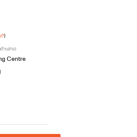
น?
)
นด้านล่าง)
ing Centre
ube
ail