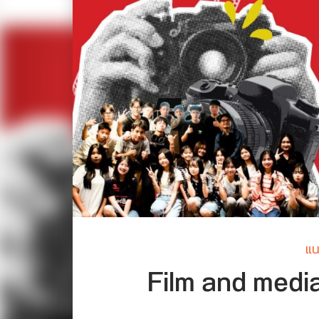
แน
Film and medi