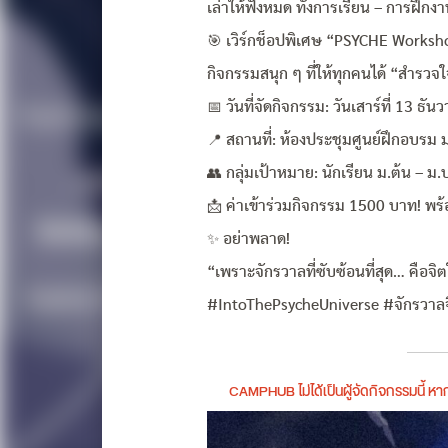
เล่าให้ฟังหมด ทั้งการเรียน – การฝึกง
🎯 เวิร์กช็อปพิเศษ “PSYCHE Works
กิจกรรมสนุก ๆ ที่ให้ทุกคนได้ “สำรวจใ
📅 วันที่จัดกิจกรรม: วันเสาร์ที่ 13 ธ
📍 สถานที่: ห้องประชุมศูนย์ฝึกอบรม 
👥 กลุ่มเป้าหมาย: นักเรียน ม.ต้น –
📩 ค่าเข้าร่วมกิจกรรม 1500 บาท! พร
✨ อย่าพลาด!
“เพราะจักรวาลที่ซับซ้อนที่สุด… คือจ
#IntoThePsycheUniverse #จักรวาล
CAMPHUB ไม่ได้เป็นผู้จัดกิจกรรมนี้ 