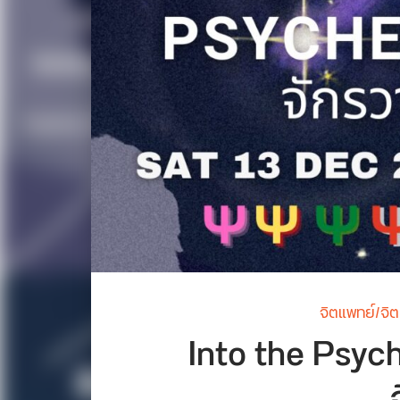
จิตแพทย์/จิ
Into the Psyc