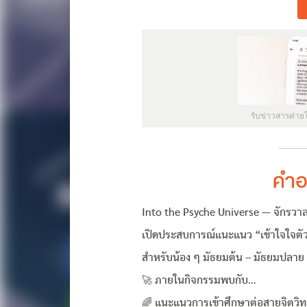
รับข่าวสารค่าย
คำอ
Into the Psyche Universe — จักรวา
เปิดประสบการณ์แนะแนว “เข้าใจใจตัวเ
สำหรับน้อง ๆ มัธยมต้น – มัธยมปลาย ท
🚀 ภายในกิจกรรมพบกับ…
🌈 แนะแนวการเข้าศึกษาต่อสายจิตวิ