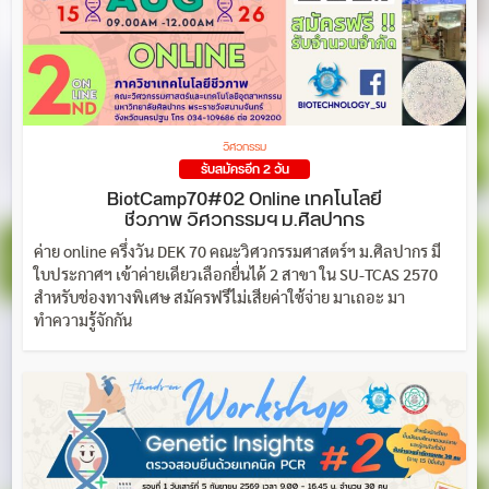
วิศวกรรม
รับสมัครอีก 2 วัน
BiotCamp70#02 Online เทคโนโลยี
ชีวภาพ วิศวกรรมฯ ม.ศิลปากร
ค่าย online ครึ่งวัน DEK 70 คณะวิศวกรรมศาสตร์ฯ ม.ศิลปากร มี
ใบประกาศฯ เข้าค่ายเดียวเลือกยื่นได้ 2 สาขา ใน SU-TCAS 2570
สำหรับช่องทางพิเศษ สมัครฟรีไม่เสียค่าใช้จ่าย มาเถอะ มา
ทำความรู้จักกัน