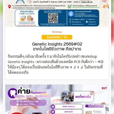
วิศวกรรม
รับสมัครอีก 7 วัน
Genetic Insights 2569#02
เทคโนโลยีชีวภาพ ศิลปากร
กิจกรรมดีๆ กลับมาอีกครั้ง !! มาจับไมโครปิเปตทำ Workshop
Genetic Insights : ตรวจสอบยีนด้วยเทคนิค PCR กันดีกว่า ✨⚗️🥼
ให้น้องๆ ได้ลองเป็นนักเทคโนโลยีชีวภาพ 👩‍🔬👨‍🔬 ในกิจกรรมที่
ได้ทดลองจริง