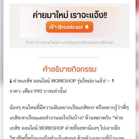
รับข่าวสารค่ายใหม่ผ่าน Instagram Broadcast คลิกเลย!
คำอธิบายกิจกรรม
🧪 ค่ายเภสัช ออนไลน์ WORKSHOP รุ่นใหม่มาแล้ว! ✨💊
ราคา: เพียง 990 บาทเท่านั้น!
น้องๆ คนไหนที่มีความฝันอยากเป็นเภสัชกร หรืออยากรู้ว่าพี่ๆ
เภสัชเขาเรียนและทำงานอะไรกันบ้าง? ห้ามพลาดกับ “ค่าย
เภสัช ออนไลน์ WORKSHOP ค่ายที่จะพาน้องๆ ไปเจาะลึก
วิชาชีพนี้พร้อมลงมือทำแล็บสนุกๆ ด้วยตัวเองจากที่บ้านเลย