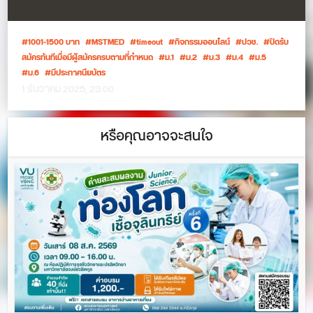
1001-1500 บาท
MSTMED
timeout
กิจกรรมออนไลน์
ปวช.
ปิดรับ
สมัครทันทีเมื่อมีผู้สมัครครบตามที่กำหนด
ม.1
ม.2
ม.3
ม.4
ม.5
ม.6
มีประกาศนียบัตร
1 ธันวาคม 2025, 23:00
หรือคุณอาจจะสนใจ