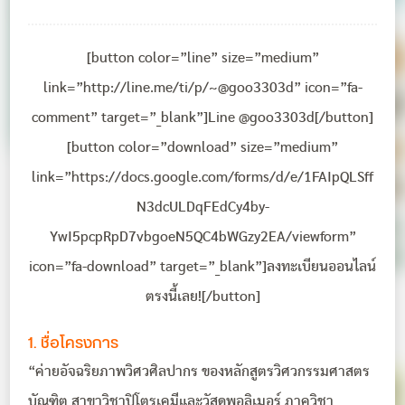
[button color=”line” size=”medium”
link=”http://line.me/ti/p/~@goo3303d” icon=”fa-
comment” target=”_blank”]Line @goo3303d[/button]
[button color=”download” size=”medium”
link=”https://docs.google.com/forms/d/e/1FAIpQLSff
N3dcULDqFEdCy4by-
YwI5pcpRpD7vbgoeN5QC4bWGzy2EA/viewform”
icon=”fa-download” target=”_blank”]ลงทะเบียนออนไลน์
ตรงนี้เลย![/button]
1. ชื่อโครงการ
“ค่ายอัจฉริยภาพวิศวศิลปากร ของหลักสูตรวิศวกรรมศาสตร
บัณฑิต สาขาวิชาปิโตรเคมีและวัสดุพอลิเมอร์ ภาควิชา