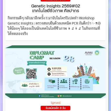
Genetic Insights 2569#02
เทคโนโลยีชีวภาพ ศิลปากร
กิจกรรมดีๆ กลับมาอีกครั้ง !! มาจับไมโครปิเปตทำ Workshop
Genetic Insights : ตรวจสอบยีนด้วยเทคนิค PCR กันดีกว่า ✨⚗️🥼
ให้น้องๆ ได้ลองเป็นนักเทคโนโลยีชีวภาพ 👩‍🔬👨‍🔬 ในกิจกรรมที่
ได้ทดลองจริง
รัฐศาสตร์
รับสมัครอีก 3 วัน