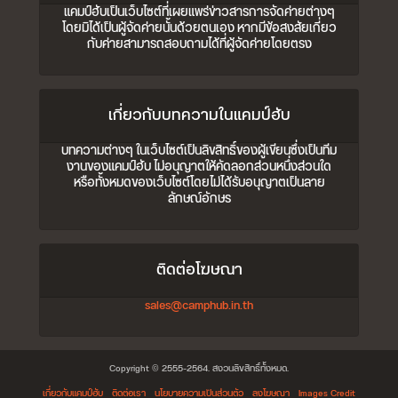
แคมป์ฮับเป็นเว็บไซต์ที่เผยแพร่ข่าวสารการจัดค่ายต่างๆ
โดยมิได้เป็นผู้จัดค่ายนั้นด้วยตนเอง หากมีข้อสงสัยเกี่ยว
กับค่ายสามารถสอบถามได้ที่ผู้จัดค่ายโดยตรง
เกี่ยวกับบทความในแคมป์ฮับ
บทความต่างๆ ในเว็บไซต์เป็นลิขสิทธิ์ของผู้เขียนซึ่งเป็นทีม
งานของแคมป์ฮับ ไม่อนุญาตให้คัดลอกส่วนหนึ่งส่วนใด
หรือทั้งหมดของเว็บไซต์โดยไม่ได้รับอนุญาตเป็นลาย
ลักษณ์อักษร
ติดต่อโฆษณา
sales@camphub.in.th
Copyright © 2555-2564. สงวนลิขสิทธิ์ทั้งหมด.
เกี่ยวกับแคมป์ฮับ
ติดต่อเรา
นโยบายความเป็นส่วนตัว
ลงโฆษณา
Images Credit