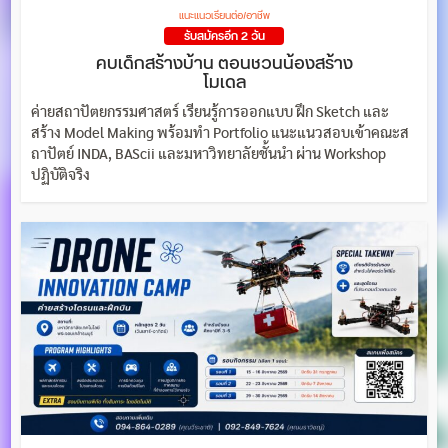
แนะแนวเรียนต่อ/อาชีพ
รับสมัครอีก 2 วัน
คบเด็กสร้างบ้าน ตอนชวนน้องสร้าง
โมเดล
ค่ายสถาปัตยกรรมศาสตร์ เรียนรู้การออกแบบ ฝึก Sketch และ
สร้าง Model Making พร้อมทำ Portfolio แนะแนวสอบเข้าคณะส
ถาปัตย์ INDA, BAScii และมหาวิทยาลัยชั้นนำ ผ่าน Workshop
ปฏิบัติจริง