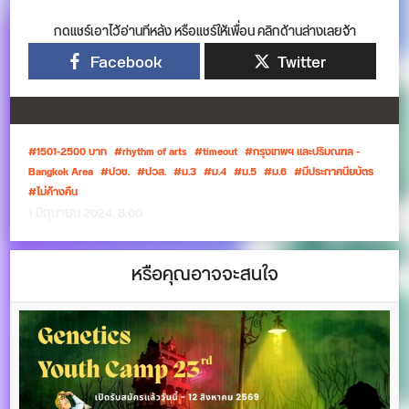
กดแชร์เอาไว้อ่านทีหลัง หรือแชร์ให้เพื่อน คลิกด้านล่างเลยจ้า
Facebook
Twitter
1501-2500 บาท
rhythm of arts
timeout
กรุงเทพฯ และปริมณฑล -
Bangkok Area
ปวช.
ปวส.
ม.3
ม.4
ม.5
ม.6
มีประกาศนียบัตร
ไม่ค้างคืน
1 มิถุนายน 2024, 8:00
หรือคุณอาจจะสนใจ