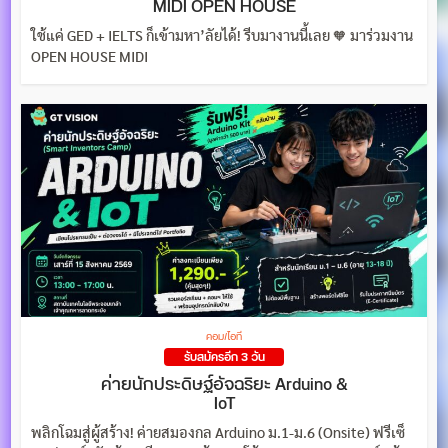
MIDI OPEN HOUSE
ใช้แค่ GED + IELTS ก็เข้ามหา’ลัยได้! รีบมางานนี้เลย 🧡 มาร่วมงาน
OPEN HOUSE MIDI
คอม/ไอที
รับสมัครอีก 3 วัน
ค่ายนักประดิษฐ์อัจฉริยะ Arduino &
IoT
พลิกโฉมสู่ผู้สร้าง! ค่ายสมองกล Arduino ม.1-ม.6 (Onsite) ฟรีเซ็