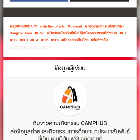
2501-5000 บาท
rhythm of arts
timeout
กรุงเทพฯ และปริมณฑล –
Bangkok Area
ปวช.
ปิดรับสมัครทันทีเมื่อมีผู้สมัครครบตามที่กำหนด
ม.1
ม.2
ม.3
ม.4
ม.5
ม.6
มีประกาศนียบัตร
ไม่ค้างคืน
1 มิถุนายน 2026, 22:40
ข้อมูลผู้เขียน
ทีมข่าวค่าย/กิจกรรม CAMPHUB
ส่งข้อมูลค่ายและกิจกรรมการศึกษามาประชาสัมพันธ์
ที่เว็บแคมป์ฮับ ฟรี! คลิกเลยที่