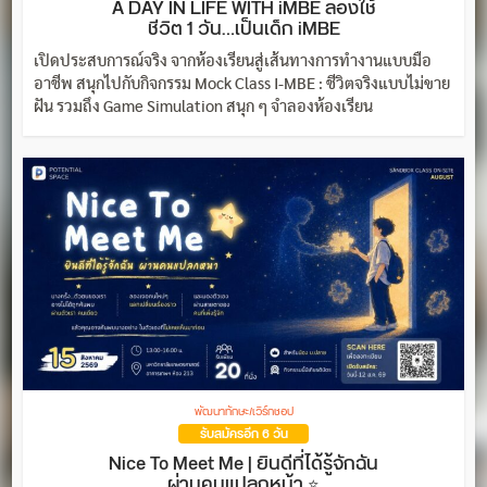
A DAY IN LIFE WITH iMBE ลองใช้
ชีวิต 1 วัน…เป็นเด็ก iMBE
เปิดประสบการณ์จริง จากห้องเรียนสู่เส้นทางการทำงานแบบมือ
อาชีพ สนุกไปกับกิจกรรม Mock Class I-MBE : ชีวิตจริงแบบไม่ขาย
ฝัน รวมถึง Game Simulation สนุก ๆ จำลองห้องเรียน
พัฒนาทักษะ/เวิร์กชอป
รับสมัครอีก 6 วัน
Nice To Meet Me | ยินดีที่ได้รู้จักฉัน
ผ่านคนแปลกหน้า ⭐