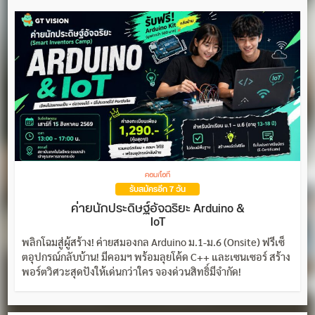
คอม/ไอที
รับสมัครอีก 7 วัน
ค่ายนักประดิษฐ์อัจฉริยะ Arduino &
IoT
พลิกโฉมสู่ผู้สร้าง! ค่ายสมองกล Arduino ม.1-ม.6 (Onsite) ฟรีเซ็
ตอุปกรณ์กลับบ้าน! มีคอมฯ พร้อมลุยโค้ด C++ และเซนเซอร์ สร้าง
พอร์ตวิศวะสุดปังให้เด่นกว่าใคร จองด่วนสิทธิ์มีจำกัด!