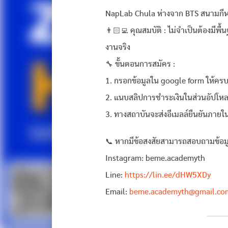
NapLab Chula ห่างจาก BTS สนามกีฬ
👨🏻‍💻 คุณสมบัติ : ไม่จำเป็นต้องมี
งานจริง
🔧 ขั้นตอนการสมัคร :
1. กรอกข้อมูลใน google form ให้ครบ
2. แนบสลิปการชำระเงินในส่วนอัปโห
3. ทางสถาบันจะส่งอีเมลล์ยืนยันภาย
📞 หากมีข้อสงสัยสามารถสอบถามข้อมูลไ
Instagram: beme.academyth
Line:
https://lin.ee/dHW5XDy
Email:
beme.academyth@gmail.co