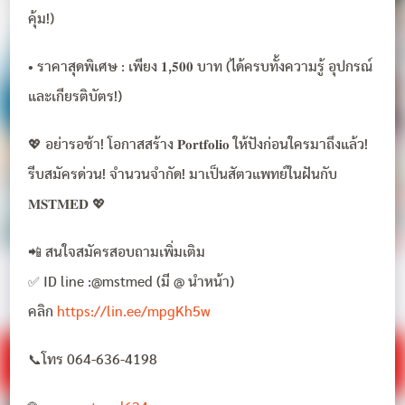
คุ้ม!)
• ราคาสุดพิเศษ : เพียง 𝟏,𝟓𝟎𝟎 บาท (ได้ครบทั้งความรู้ อุปกรณ์
และเกียรติบัตร!)
💖 อย่ารอช้า! โอกาสสร้าง 𝐏𝐨𝐫𝐭𝐟𝐨𝐥𝐢𝐨 ให้ปังก่อนใครมาถึงแล้ว!
รีบสมัครด่วน! จำนวนจำกัด! มาเป็นสัตวแพทย์ในฝันกับ
𝐌𝐒𝐓𝐌𝐄𝐃 💖
📲 สนใจสมัครสอบถามเพิ่มเติม
✅ ID line :@mstmed (มี @ นำหน้า)
คลิก
https://lin.ee/mpgKh5w
📞โทร 064-636-4198