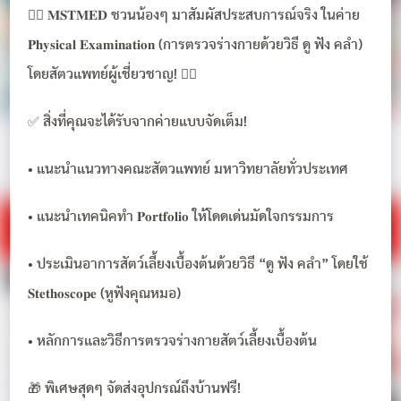
👨‍⚕️ 𝐌𝐒𝐓𝐌𝐄𝐃 ชวนน้องๆ มาสัมผัสประสบการณ์จริง ในค่าย
𝐏𝐡𝐲𝐬𝐢𝐜𝐚𝐥 𝐄𝐱𝐚𝐦𝐢𝐧𝐚𝐭𝐢𝐨𝐧 (การตรวจร่างกายด้วยวิธี ดู ฟัง คลำ)
โดยสัตวแพทย์ผู้เชี่ยวชาญ! 👩‍⚕️
✅ สิ่งที่คุณจะได้รับจากค่ายแบบจัดเต็ม!
• แนะนำแนวทางคณะสัตวแพทย์ มหาวิทยาลัยทั่วประเทศ
• แนะนำเทคนิคทำ 𝐏𝐨𝐫𝐭𝐟𝐨𝐥𝐢𝐨 ให้โดดเด่นมัดใจกรรมการ
• ประเมินอาการสัตว์เลี้ยงเบื้องต้นด้วยวิธี “ดู ฟัง คลำ” โดยใช้
𝐒𝐭𝐞𝐭𝐡𝐨𝐬𝐜𝐨𝐩𝐞 (หูฟังคุณหมอ)
• หลักการและวิธีการตรวจร่างกายสัตว์เลี้ยงเบื้องต้น
🎁 พิเศษสุดๆ จัดส่งอุปกรณ์ถึงบ้านฟรี!