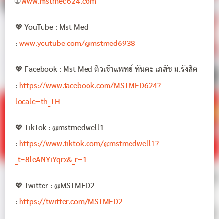
🌐
www.mstmed624.com
💖 YouTube : Mst Med
:
www.youtube.com/@mstmed6938
💖 Facebook : Mst Med ติวเข้าแพทย์ ทันตะ เภสัช ม.รังสิต
:
https://www.facebook.com/MSTMED624?
locale=th_TH
💖 TikTok : @mstmedwell1
:
https://www.tiktok.com/@mstmedwell1?
_t=8leANYiYqrx&_r=1
💖 Twitter : @MSTMED2
:
https://twitter.com/MSTMED2