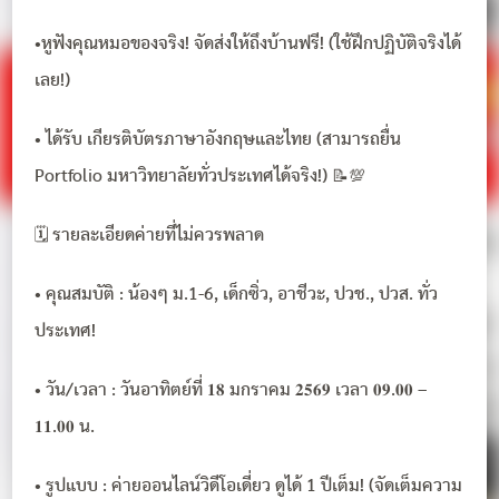
•หูฟังคุณหมอของจริง! จัดส่งให้ถึงบ้านฟรี! (ใช้ฝึกปฏิบัติจริงได้
เลย!)
• ได้รับ เกียรติบัตรภาษาอังกฤษและไทย (สามารถยื่น
Portfolio มหาวิทยาลัยทั่วประเทศได้จริง!) 📝💯
🗓️ รายละเอียดค่ายที่ไม่ควรพลาด
• คุณสมบัติ : น้องๆ ม.1-6, เด็กซิ่ว, อาชีวะ, ปวช., ปวส. ทั่ว
ประเทศ!
• วัน/เวลา : วันอาทิตย์ที่ 𝟏𝟖 มกราคม 𝟐𝟓𝟔𝟗 เวลา 𝟎𝟗.𝟎𝟎 –
𝟏𝟏.𝟎𝟎 น.
• รูปแบบ : ค่ายออนไลน์วิดีโอเดี่ยว ดูได้ 1 ปีเต็ม! (จัดเต็มความ