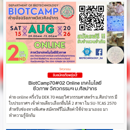
วิศวกรรม
รับสมัครถึงพรุ่งนี้!
BiotCamp70#02 Online เทคโนโลยี
ชีวภาพ วิศวกรรมฯ ม.ศิลปากร
ค่าย online ครึ่งวัน DEK 70 คณะวิศวกรรมศาสตร์ฯ ม.ศิลปากร มี
ใบประกาศฯ เข้าค่ายเดียวเลือกยื่นได้ 2 สาขา ใน SU-TCAS 2570
สำหรับช่องทางพิเศษ สมัครฟรีไม่เสียค่าใช้จ่าย มาเถอะ มา
ทำความรู้จักกัน