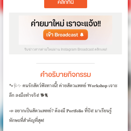
คลิกที่นี่
รับข่าวสารค่ายใหม่ผ่าน Instagram Broadcast คลิกเลย!
คำอธิบายกิจกรรม
🐾🩺✨ คนรักสัตว์ฟังทางนี้! ค่ายสัตวแพทย์ 𝐖𝐨𝐫𝐤𝐬𝐡𝐨𝐩 เจาะ
ลึก ลงมือทำจริง! 🐕🐈
📣 อยากเป็นสัตวแพทย์? ต้องมี 𝐏𝐨𝐫𝐭𝐟𝐨𝐥𝐢𝐨 ที่ปัง! มาเรียนรู้
ทักษะที่สำคัญที่สุด!