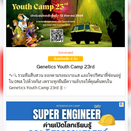
วิทยาศาสตร์
รับสมัครอีก 4 วัน
Genetics Youth Camp 23rd
🐾🔍 รวมทีมสืบสวน ออกตามรอยเบาะแส และไขปริศนาที่ซ่อนอยู่
ใน DNA ไปด้วยกัน! เพราะทุกยีนมีความลับรอให้คุณค้นพบใน
Genetics Youth Camp 23rd 🧬✨