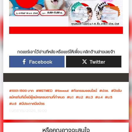
กดแชร์เอาไว้อ่านทีหลัง หรือแชร์ให้เพื่อน คลิกด้านล่างเลยจ้า
Facebook
Twitter
1001-1500 บาท
MSTMED
timeout
กิจกรรมออนไลน์
ปวช.
ปิดรับ
สมัครทันทีเมื่อมีผู้สมัครครบตามที่กำหนด
ม.1
ม.2
ม.3
ม.4
ม.5
ม.6
มีประกาศนียบัตร
1 มกราคม 2026, 10:00
หรือคุณอาจจะสนใจ